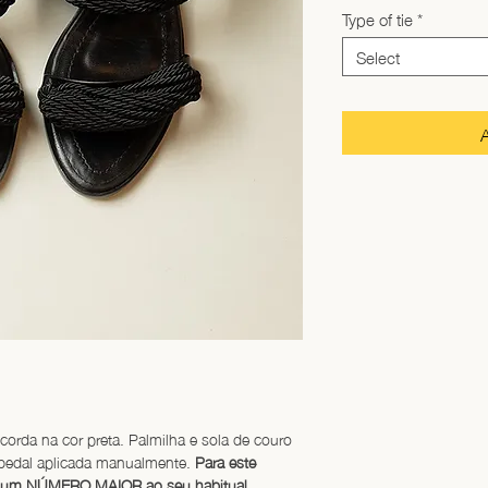
Type of tie
*
Select
corda na cor preta. Palmilha e sola de couro 
abedal aplicada manualmente. 
Para este 
 um NÚMERO MAIOR ao seu habitual.