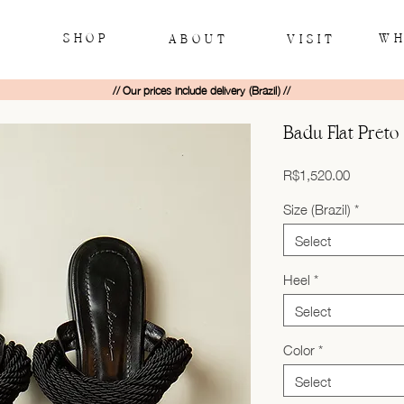
SHOP
WH
ABOUT
VISIT
// Our prices include delivery (Brazil) //
Badu Flat Preto
Price
R$1,520.00
Size (Brazil)
*
Select
Heel
*
Select
Color
*
Select