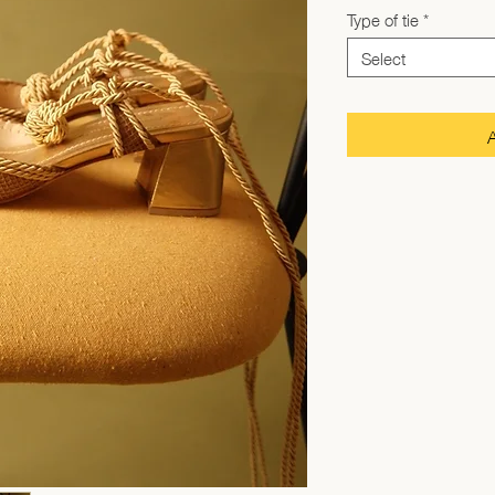
Type of tie
*
Select