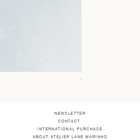
Chica Alto Preto
Price
R$1,450.00
NEWSLETTER
CONTACT
INTERNATIONAL PURCHASE
ABOUT ATELIER LANE MARINHO