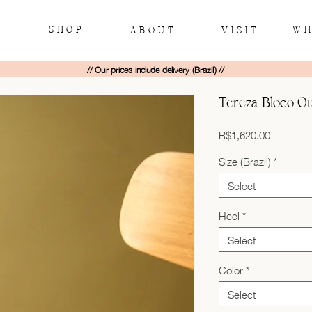
SHOP
WH
ABOUT
VISIT
// Our prices include delivery (Brazil) //
Tereza Bloco O
Price
R$1,620.00
Size (Brazil)
*
Select
Heel
*
Select
Color
*
Select