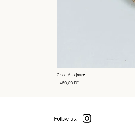
Chica Alto Jaspe
Prix
1 450,00 R$
Follow us
: