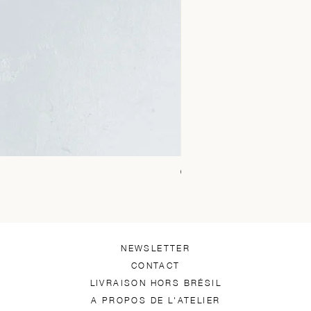
Chica Alto Preto
Prix
1 450,00 R$
NEWSLETTER
CONTACT
LIVRAISON HORS BRÉSIL
A PROPOS DE L'ATELIER