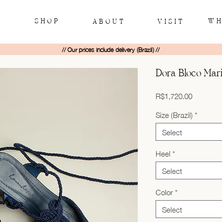
SHOP
WH
ABOUT
VISIT
// Our prices include delivery (Brazil) //
Dora Bloco Mar
Price
R$1,720.00
Size (Brazil)
*
Select
Heel
*
Select
Color
*
Select