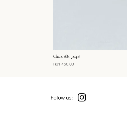
Chica Alto Jaspe
Price
R$1,450.00
Follow us: