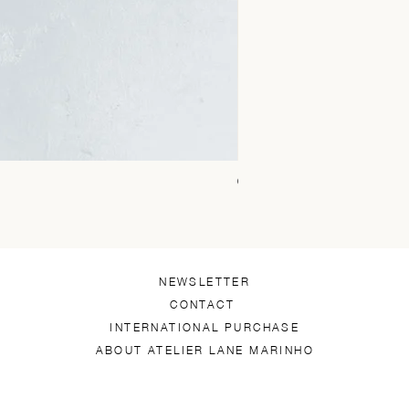
Chica Alto Preto
Price
R$1,450.00
NEWSLETTER
CONTACT
INTERNATIONAL PURCHASE
ABOUT ATELIER LANE MARINHO