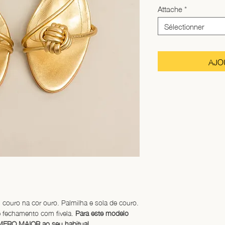
Attache
*
Sélectionner
AJO
couro na cor ouro. Palmilha e sola de couro. 
 fechamento com fivela. 
Para este modelo 
ERO MAIOR ao seu habitual.