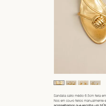
Sandalia salto médio 6.5cm feita em 
Nos em couro feitos manualmente e
aconselhamos que escolha um NÚM