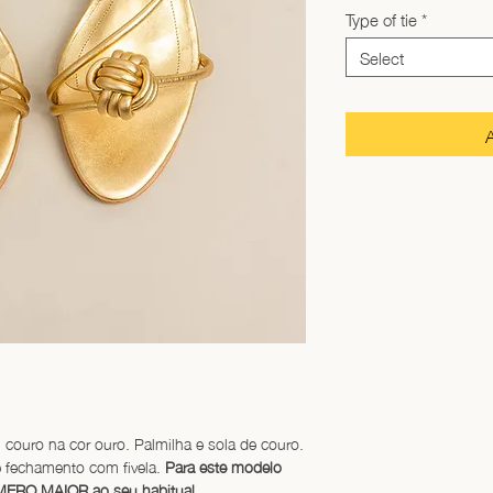
Type of tie
*
Select
couro na cor ouro. Palmilha e sola de couro. 
 fechamento com fivela. 
Para este modelo 
ERO MAIOR ao seu habitual.