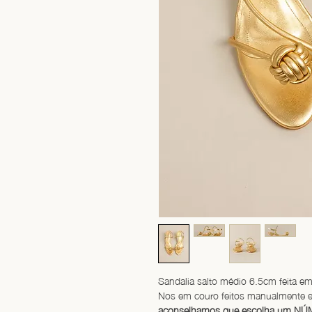
Sandalia salto médio 6.5cm feita em 
Nos em couro feitos manualmente e
aconselhamos que escolha um NÚM