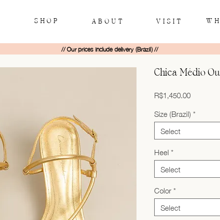
SHOP
WH
ABOUT
VISIT
// Our prices include delivery (Brazil) //
Chica Médio Ou
Price
R$1,450.00
Size (Brazil)
*
Select
Heel
*
Select
Color
*
Select