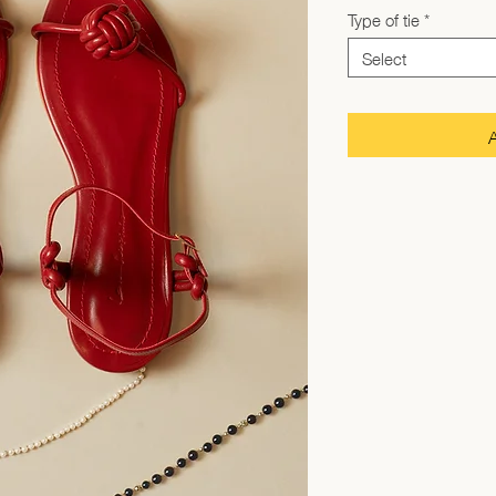
Type of tie
*
Select