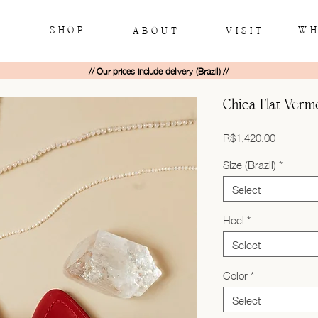
SHOP
WH
ABOUT
VISIT
// Our prices include delivery (Brazil) //
Chica Flat Verm
Price
R$1,420.00
Size (Brazil)
*
Select
Heel
*
Select
Color
*
Select