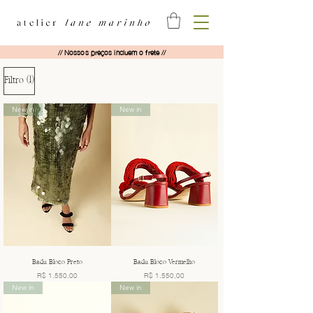
// Nossos preços incluem o frete //
(1)
Filtro
New in
New in
Badu Bloco Preto
Badu Bloco Vermelho
Preço
Preço
R$ 1.550,00
R$ 1.550,00
New in
New in