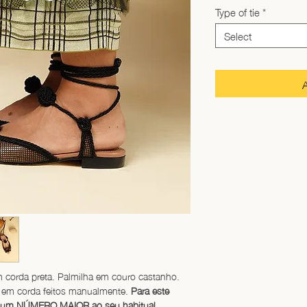
Type of tie
*
Select
m corda preta. Palmilha em couro castanho. 
s em corda feitos manualmente. 
Para este 
 um NÚMERO MAIOR ao seu habitual.