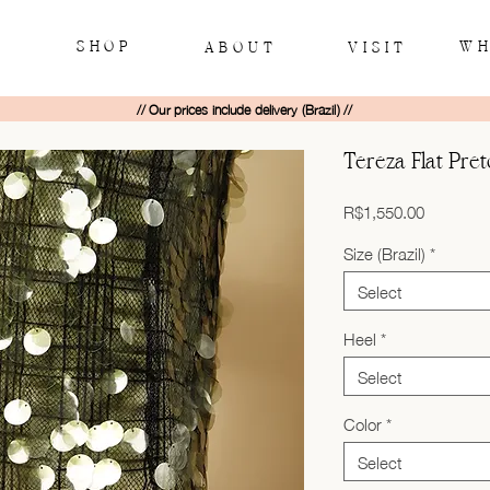
SHOP
WH
ABOUT
VISIT
// Our prices include delivery (Brazil) //
Tereza Flat Pret
Price
R$1,550.00
Size (Brazil)
*
Select
Heel
*
Select
Color
*
Select