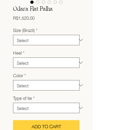
Odara Flat Palha
Price
R$1,520.00
Size (Brazil)
*
Heel
*
Color
*
Type of tie
*
ADD TO CART