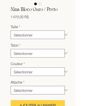
Nina Bloco Ouro / Preto
Prix
1 470,00 R$
Taille
*
Talon
*
Couleur
*
Attache
*
AJOUTER AU PANIER