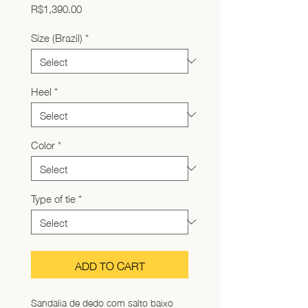
Price
R$1,390.00
Size (Brazil)
*
Heel
*
Color
*
Type of tie
*
ADD TO CART
Sandalia de dedo com salto baixo 