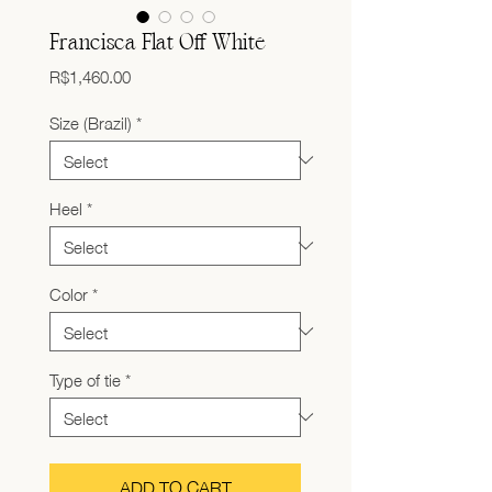
Francisca Flat Off White
Price
R$1,460.00
Size (Brazil)
*
Heel
*
Color
*
Type of tie
*
ADD TO CART