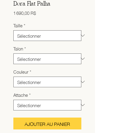
Dora Flat Palha
Prix
1 690,00 R$
Taille
*
Talon
*
Couleur
*
Attache
*
AJOUTER AU PANIER