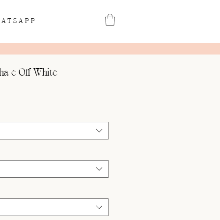
ATSAPP
lha e Off White