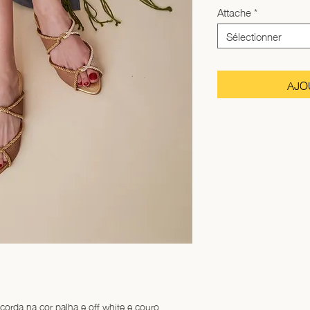
Attache
*
Sélectionner
AJO
corda na cor palha e off white e couro 