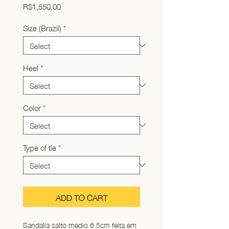
Price
R$1,550.00
Size (Brazil)
*
Heel
*
Color
*
Type of tie
*
ADD TO CART
Sandalia salto medio 6.5cm feita em 