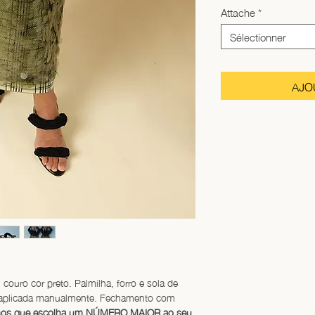
Attache
*
Sélectionner
AJO
couro cor preto. Palmilha, forro e sola de 
l aplicada manualmente. Fechamento com 
mos que escolha um NÚMERO MAIOR ao seu 