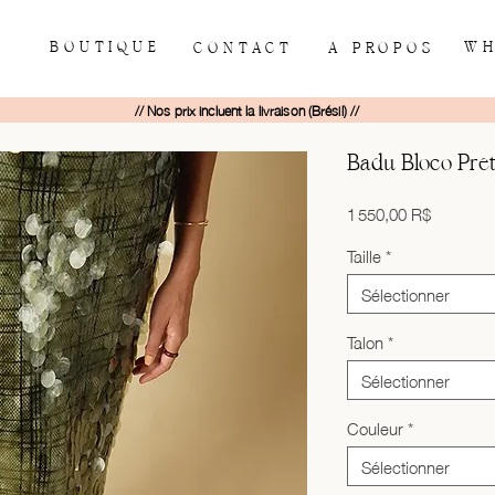
BOUTIQUE
WH
CONTACT
À PROPOS
// Nos prix incluent la livraison (Brésil) //
Badu Bloco Pre
Prix
1 550,00 R$
Taille
*
Sélectionner
Talon
*
Sélectionner
Couleur
*
Sélectionner