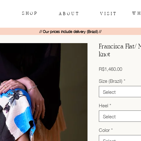
SHOP
WH
ABOUT
VISIT
// Our prices include delivery (Brazil) //
Francisca Flat/
knot
Price
R$1,460.00
Size (Brazil)
*
Select
Heel
*
Select
Color
*
Select