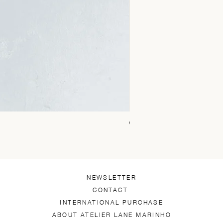
Chica Alto Preto
Price
R$1,450.00
NEWSLETTER
CONTACT
INTERNATIONAL PURCHASE
ABOUT ATELIER LANE MARINHO