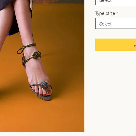
Type of tie
*
Select