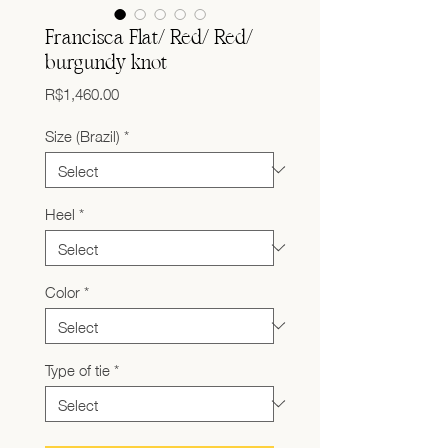
Francisca Flat/ Red/ Red/
burgundy knot
Price
R$1,460.00
Size (Brazil)
*
Heel
*
Color
*
Type of tie
*