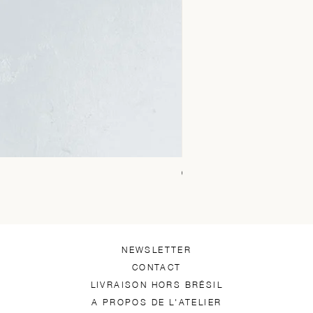
Chica Alto Preto
Prix
1 450,00 R$
NEWSLETTER
CONTACT
LIVRAISON HORS BRÉSIL
A PROPOS DE L'ATELIER