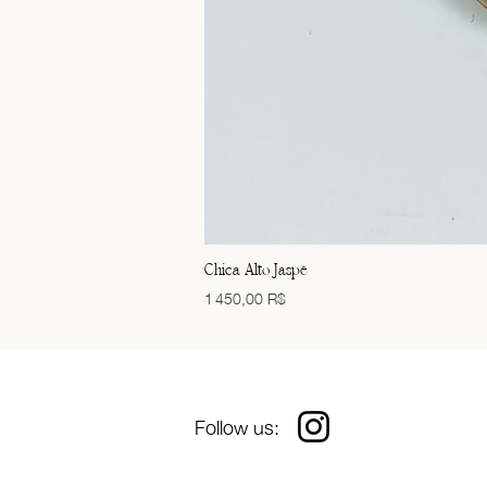
Chica Alto Jaspe
Prix
1 450,00 R$
Follow us
: