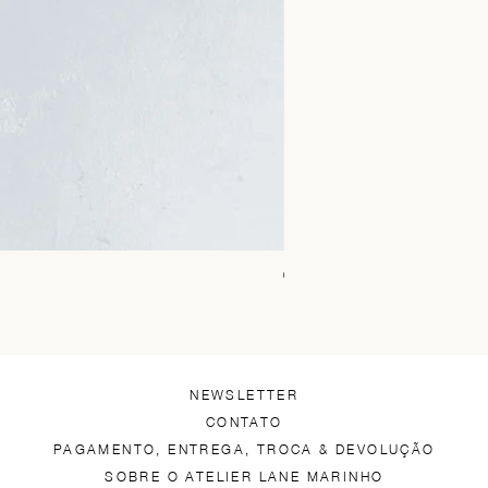
Chica Alto Preto
Preço
R$ 1.450,00
NEWSLETTER
CONTATO
PAGAMENTO, ENTREGA, TROCA & DEVOLUÇÃO
SOBRE O ATELIER LANE MARINHO